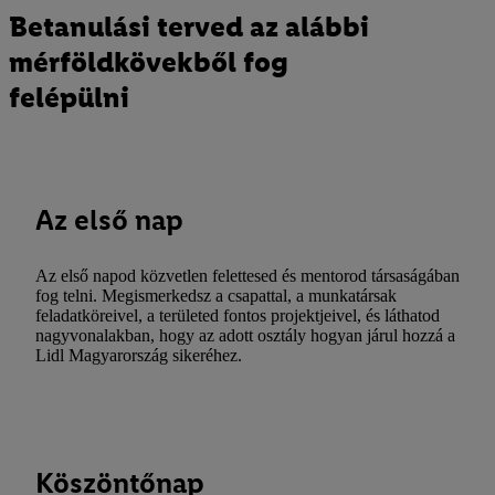
Betanulási terved az alábbi
mérföldkövekből fog
felépülni
Az első nap
Az első napod közvetlen felettesed és mentorod társaságában
fog telni. Megismerkedsz a csapattal, a munkatársak
feladatköreivel, a területed fontos projektjeivel, és láthatod
nagyvonalakban, hogy az adott osztály hogyan járul hozzá a
Lidl Magyarország sikeréhez.
Köszöntőnap