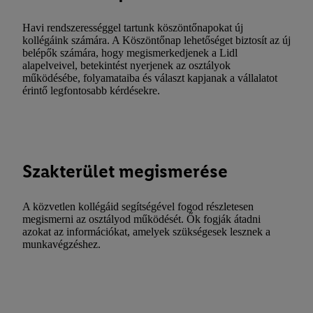
Havi rendszerességgel tartunk köszöntőnapokat új
kollégáink számára. A Köszöntőnap lehetőséget biztosít az új
belépők számára, hogy megismerkedjenek a Lidl
alapelveivel, betekintést nyerjenek az osztályok
működésébe, folyamataiba és választ kapjanak a vállalatot
érintő legfontosabb kérdésekre.
Szakterület megismerése
A közvetlen kollégáid segítségével fogod részletesen
megismerni az osztályod működését. Ők fogják átadni
azokat az információkat, amelyek szükségesek lesznek a
munkavégzéshez.