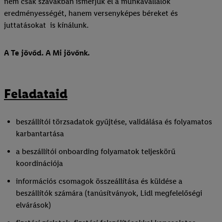
nem csak szavakban ismerjük el a munkavállalók
eredményességét, hanem versenyképes béreket és
juttatásokat is kínálunk.
A Te jövőd. A Mi jövőnk.
Feladataid
beszállítói törzsadatok gyűjtése, validálása és folyamatos
karbantartása
a beszállítói onboarding folyamatok teljeskörű
koordinációja
információs csomagok összeállítása és küldése a
beszállítók számára (tanúsítványok, Lidl megfelelőségi
elvárások)