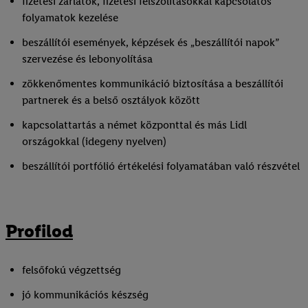
fizetési zárlatok, fizetési felszólításokkal kapcsolatos
folyamatok kezelése
beszállítói események, képzések és „beszállítói napok”
szervezése és lebonyolítása
zökkenőmentes kommunikáció biztosítása a beszállítói
partnerek és a belső osztályok között
kapcsolattartás a német központtal és más Lidl
országokkal (idegeny nyelven)
beszállítói portfólió értékelési folyamatában való részvétel
Profilod
felsőfokú végzettség
jó kommunikációs készség