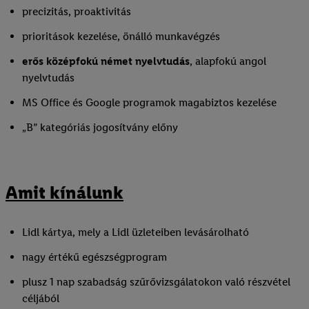
precizitás, proaktivitás
prioritások kezelése, önálló munkavégzés
erős középfokú német nyelvtudás
, alapfokú angol
nyelvtudás
MS Office és Google programok magabiztos kezelése
„B” kategóriás jogosítvány előny
Amit kínálunk
Lidl kártya, mely a Lidl üzleteiben levásárolható
nagy értékű egészségprogram
plusz 1 nap szabadság szűrővizsgálatokon való részvétel
céljából