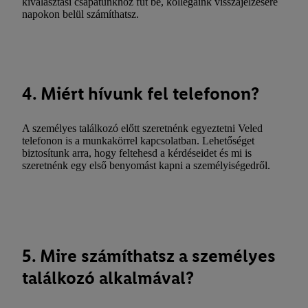
kiválasztási csapatunkhoz fut be, kollégáink visszajelzésére
napokon belül számíthatsz.
4. Miért hívunk fel telefonon?
A személyes találkozó előtt szeretnénk egyeztetni Veled
telefonon is a munkakörrel kapcsolatban. Lehetőséget
biztosítunk arra, hogy feltehesd a kérdéseidet és mi is
szeretnénk egy első benyomást kapni a személyiségedről.
5. Mire számíthatsz a személyes
találkozó alkalmával?