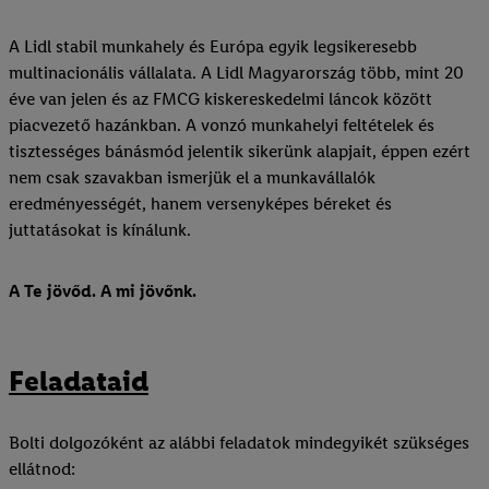
A Lidl stabil munkahely és Európa egyik legsikeresebb
multinacionális vállalata. A Lidl Magyarország több, mint 20
éve van jelen és az FMCG kiskereskedelmi láncok között
piacvezető hazánkban. A vonzó munkahelyi feltételek és
tisztességes bánásmód jelentik sikerünk alapjait, éppen ezért
nem csak szavakban ismerjük el a munkavállalók
eredményességét, hanem versenyképes béreket és
juttatásokat is kínálunk.
A Te jövőd. A mi jövőnk.
Feladataid
Bolti dolgozóként az alábbi feladatok mindegyikét szükséges
ellátnod: