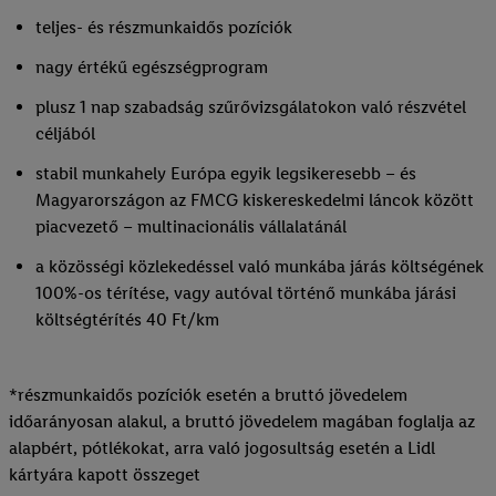
teljes- és részmunkaidős pozíciók
nagy értékű egészségprogram
plusz 1 nap szabadság szűrővizsgálatokon való részvétel
céljából
stabil munkahely Európa egyik legsikeresebb – és
Magyarországon az FMCG kiskereskedelmi láncok között
piacvezető – multinacionális vállalatánál
a közösségi közlekedéssel való munkába járás költségének
100%-os térítése, vagy autóval történő munkába járási
költségtérítés 40 Ft/km
*részmunkaidős pozíciók esetén a bruttó jövedelem
időarányosan alakul, a bruttó jövedelem magában foglalja az
alapbért, pótlékokat, arra való jogosultság esetén a Lidl
kártyára kapott összeget