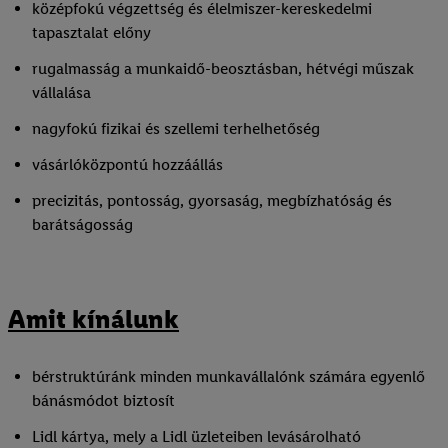
középfokú végzettség és élelmiszer-kereskedelmi
tapasztalat előny
rugalmasság a munkaidő-beosztásban, hétvégi műszak
vállalása
nagyfokú fizikai és szellemi terhelhetőség
vásárlóközpontú hozzáállás
precizitás, pontosság, gyorsaság, megbízhatóság és
barátságosság
Amit kínálunk
bérstruktúránk minden munkavállalónk számára egyenlő
bánásmódot biztosít
Lidl kártya, mely a Lidl üzleteiben levásárolható