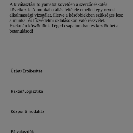
A kiválasztási folyamatot követően a szerződéskötés
következik. A munkába állás feltétele emellett egy orvosi
alkalmassági vizsgálat, illetve a későbbiekben szükséges lesz
a munka- és tűzvédelmi oktatásokon való részvétel.
Ezekután köszöntünk Téged csapatunkban és kezdődhet a
betanulásod!
Üzlet/Értékesítés
Raktár/Logisztika
Központi irodaház
Pályakezdők