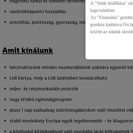
nagyfokú fizikai és szellemi terhelhetőség
A "Sütik beállítása" al
kapcsolatban.
vásárlóközpontú hozzáállás
Az "Elutasítás" gombra
precizitás, pontosság, gyorsaság, megbízhatóság és baráts
gombra kattintva Ön ho
között az adatok tárol
jogáról
a adatvédelmi 
Amit kínálunk
bérstruktúránk minden munkavállalónk számára egyenlő bá
Lidl kártya, mely a Lidl üzleteiben levásárolható
teljes- és részmunkaidős pozíciók
nagy értékű egészségprogram
plusz 1 nap szabadság szűrővizsgálatokon való részvétel cél
stabil munkahely Európa egyik legsikeresebb – és Magyaror
a közösségi közlekedéssel való munkába járás költségének 1