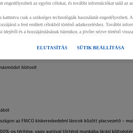
att engedélyezheti az egyéni célokat, és további információkat talál az a
 kattintva csak a szükséges technológiák használatát engedélyezheti.
ágosság
zzájárul a fent említett célokból történő adatkezeléshez. További info
ási idejéről és a hozzájárulásának bármikor, a jövőre nézve történő viss
szabályzatunkban
találhat.
Az impresszumokat itt találja.
ELUTASÍTÁS
SÜTIK BEÁLLÍTÁSA
násmódot biztosít
jából
szágon az FMCG kiskereskedelmi láncok között piacvezető – multi
00%-os térítése, vagy autóval történő munkába járási költségté