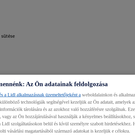
u sütése
mennénk: Az Ön adatainak feldolgozása
s a Lidl alkalmazásnak üzemeltetőjeként a
weboldalainkon és alkalmaz
 különböző technológiák segítségével kezeljük az Ön adatait, amelyek 
információk tárolására és az azokhoz való hozzáférésre szolgálnak. Ez
t előny
, vagy az Ön hozzájárulásával használják a kényelmes beállításokhoz, st
a Lidl szolgáltatásokon belül és kívül személyre szabott hirdetésekhez.
lása
lti vásárlási magatartásából származó adatokat is kezeljük e célokra.