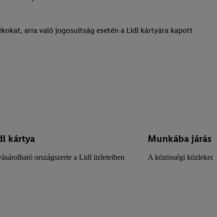
okat, arra való jogosultság esetén a Lidl kártyára kapott
dl kártya
Munkába járás k
ásárolható országszerte a Lidl üzleteiben
A közösségi közlekedés