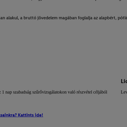
 alakul, a bruttó jövedelem magában foglalja az alapbért, pótlék
Li
 1 nap szabadság szűrővizsgálatokon való részvétel céljából
Lev
sainkra? Kattints ide!