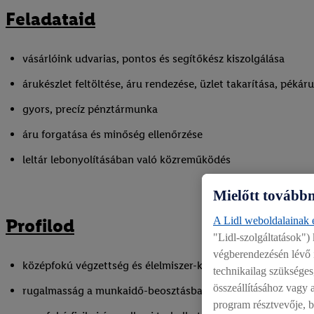
Feladataid
vásárlóink udvarias, pontos és segítőkész kiszolgálása
árukészlet feltöltése, áru rendezése, üzlet takarítása, pékár
gyors, precíz pénztármunka
áru forgatása és minőség ellenőrzése
leltár lebonyolításában való közreműködés
Mielőtt tovább
Profilod
A Lidl weboldalainak é
"Lidl-szolgáltatások")
végberendezésén lévő 
középfokú végzettség és élelmiszer-kereskedelmi tapasztala
technikailag szükséges
összeállításához vagy 
rugalmasság a munkaidő-beosztásban, hétvégi műszak válla
program résztvevője, bo