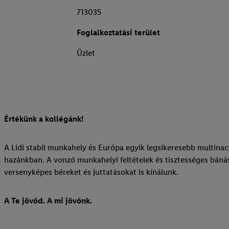
713035
Foglalkoztatási terület
Üzlet
Értékünk a kollégánk!
A Lidl stabil munkahely és Európa egyik legsikeresebb multinac
hazánkban. A vonzó munkahelyi feltételek és tisztességes báná
versenyképes béreket és juttatásokat is kínálunk.
A Te jövőd. A mi jövőnk.