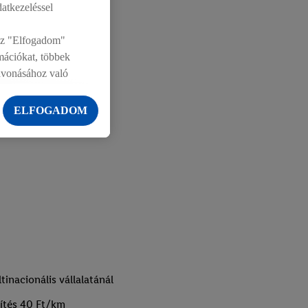
datkezeléssel
 Az "Elfogadom"
rmációkat, többek
zavonásához való
ELFOGADOM
nacionális vállalatánál
rítés 40 Ft/km