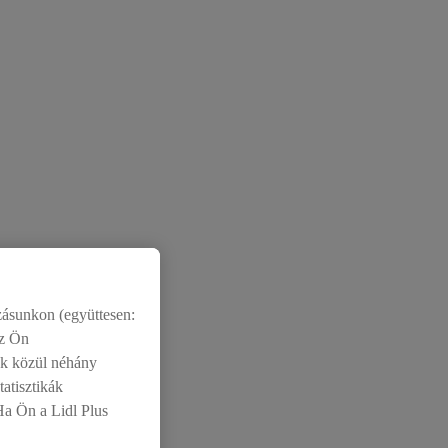
ásunkon (együttesen:
az Ön
ek közül néhány
atisztikák
 Ha Ön a Lidl Plus