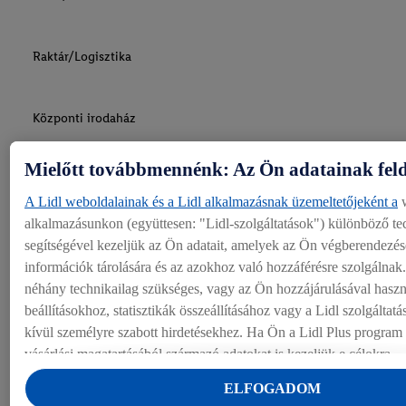
Raktár/Logisztika
Központi irodaház
Mielőtt továbbmennénk: Az Ön adatainak fel
Pályakezdők
A Lidl weboldalainak és a Lidl alkalmazásnak üzemeltetőjeként a
w
alkalmazásunkon (együttesen: "Lidl-szolgáltatások") különböző t
Lidl mint munkáltató
segítségével kezeljük az Ön adatait, amelyek az Ön végberendezés
információk tárolására és az azokhoz való hozzáférésre szolgálnak
néhány technikailag szükséges, vagy az Ön hozzájárulásával hasz
Kapcsolat
beállításokhoz, statisztikák összeállításához vagy a Lidl szolgáltat
kívül személyre szabott hirdetésekhez. Ha Ön a Lidl Plus program r
vásárlási magatartásából származó adatokat is kezeljük e célokra.
A "Sütik beállítása" alatt engedélyezheti az egyéni célokat, és tov
ELFOGADOM
talál az adatkezeléssel kapcsolatban.